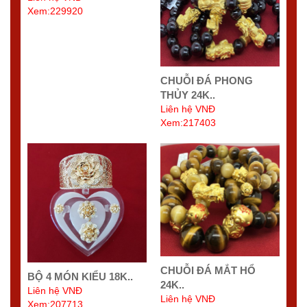
Xem:229920
CHUỖI ĐÁ PHONG
THỦY 24K..
Liên hệ VNĐ
Xem:217403
CHUỖI ĐÁ MẮT HỔ
BỘ 4 MÓN KIỂU 18K..
24K..
Liên hệ VNĐ
Liên hệ VNĐ
Xem:207713