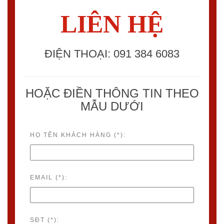
LIÊN HỆ
ĐIỆN THOẠI: 091 384 6083
HOẶC ĐIỀN THÔNG TIN THEO
MẪU DƯỚI
HỌ TÊN KHÁCH HÀNG (*):
EMAIL (*):
SĐT (*):