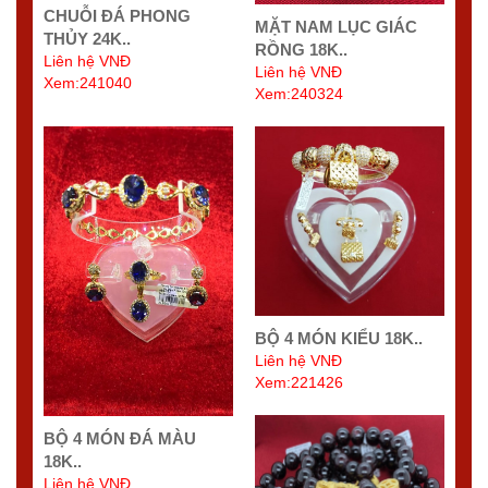
CHUỖI ĐÁ PHONG
MẶT NAM LỤC GIÁC
THỦY 24K..
RỒNG 18K..
Liên hệ VNĐ
Liên hệ VNĐ
Xem:241040
Xem:240324
BỘ 4 MÓN KIỂU 18K..
Liên hệ VNĐ
Xem:221426
BỘ 4 MÓN ĐÁ MÀU
18K..
Liên hệ VNĐ