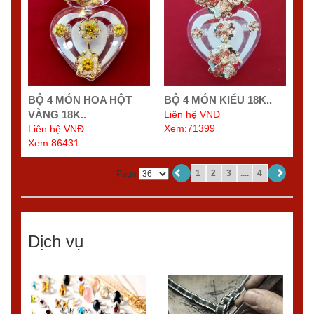
BỘ 4 MÓN HOA HỘT
BỘ 4 MÓN KIỂU 18K..
VÀNG 18K..
Liên hệ VNĐ
Xem:71399
Liên hệ VNĐ
Xem:86431
1
2
3
....
4
Page
Dịch vụ