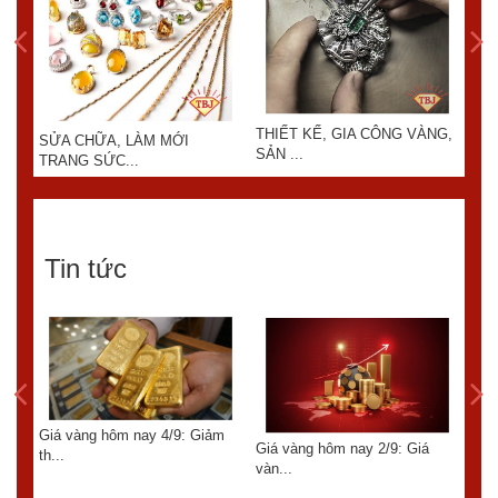
THIẾT KẾ, GIA CÔNG VÀNG,
SỬA CHỮA, LÀM MỚI
KIN
SẢN ...
TRANG SỨC...
Tin tức
Giá vàng hôm nay 4/9: Giảm
6:
Giá vàng hôm nay 2/9: Giá
th...
GIÁ
vàn...
TUẦ