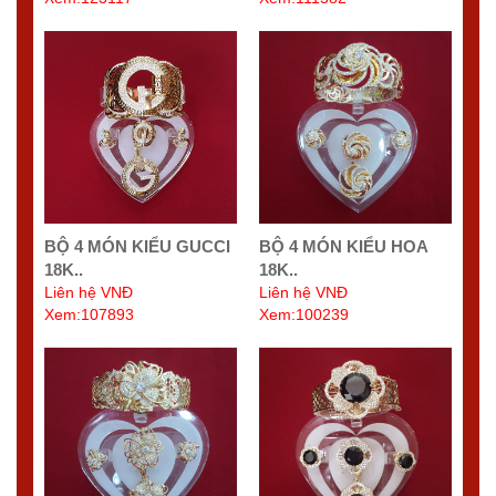
BỘ 4 MÓN KIỂU GUCCI
BỘ 4 MÓN KIỂU HOA
18K..
18K..
Liên hệ VNĐ
Liên hệ VNĐ
Xem:107893
Xem:100239