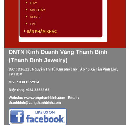
DÂY
MẶT DÂY
VÒNG
LẮC
SẢN PHẨM KHÁC
DNTN Kinh Doanh Vàng Thanh Bình
(Thanh Binh Jewelry)
Đ/C : D16/22 , Nguyễn Thị Tú Khu phố chợ , Ấp 46 Xã Tân Vĩnh Lộc,
TP. HCM
MST : 0303172914
Điện thoại :034 33333 63
Website: www.vangthanhbinh.com Email :
thanhbinh@vangthanhbinh.com