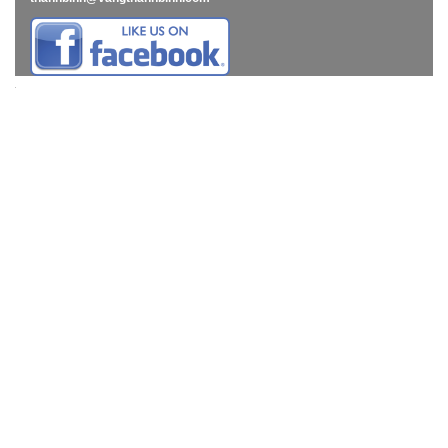
" title="" target="_self">""
" title="" target="_self">""