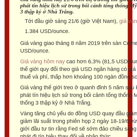
phát tín hiệu lịch sử trong bối cảnh tổng thống 
3 thập kỷ ở Nhà Trắng.
Tới đầu giờ sáng 21/6 (giờ Việt Nam),
giá vàn
1.384 USD/ounce.
Giá vàng giao tháng 8 năm 2019 trên sàn Com
USD/ounce.
Giá vàng hôm nay
cao hơn 6,3% (81,5 USD/oun
thế giới quy đổi theo giá USD ngân hàng có giá 
thuế và phí, thấp hơn khoảng 100 ngàn đồng so
Giá vàng thế giới treo ở quanh đỉnh 5 năm sau 
phát tín hiệu lịch sử trong bối cảnh tổng thốn
thống 3 thập kỷ ở Nhà Trắng.
Vàng tăng chủ yếu do đồng USD quay đầu giảm
giảm lãi suất trong phiên họp 2 ngày 18-19/6 
giới đầu tư tin rằng Fed sẽ sớm đảo chiều sang 
phát đi tín hiệu thay đổi về nhận thức.