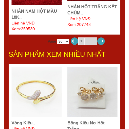
NHẪN HỘT TRẮNG KẾT
NHẪN NAM HỘT MÀU
CHÙM..
18K..
Liên hệ VNĐ
Liên hệ VNĐ
Xem:207748
Xem:259530
1
....
Page
SẢN PHẨM XEM NHIỀU NHẤT
Vòng Kiểu..
Bông Kiểu Nơ Hột
Liên hệ VNĐ
Trắng..