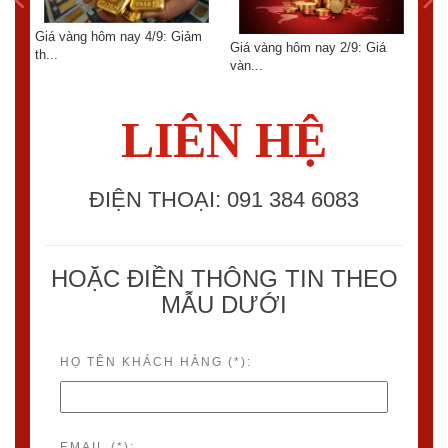
Giá vàng hôm nay 4/9: Giảm
6:
Giá vàng hôm nay 2/9: Giá
th...
GIÁ
vàn...
TUẦ
LIÊN HỆ
ĐIỆN THOẠI: 091 384 6083
HOẶC ĐIỀN THÔNG TIN THEO
MẪU DƯỚI
HỌ TÊN KHÁCH HÀNG (*):
EMAIL (*):