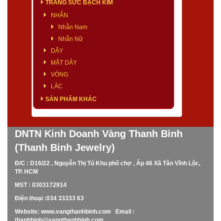
TRANG SỨC BẠCH KIM
NHẪN
Nhẫn Nam
Nhẫn Nữ
DÂY
MẶT DÂY
VÒNG
LẮC
SẢN PHẨM KHÁC
DNTN Kinh Doanh Vàng Thanh Bình
(Thanh Binh Jewelry)
Đ/C : D16/22 , Nguyễn Thị Tú Khu phố chợ , Ấp 46 Xã Tân Vĩnh Lộc,
TP. HCM
MST : 0303172914
Điện thoại :034 33333 63
Website: www.vangthanhbinh.com Email :
thanhbinh@vangthanhbinh.com