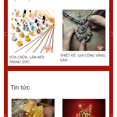
THIẾT KẾ, GIA CÔNG VÀNG,
SỬA CHỮA, LÀM MỚI
KIN
SẢN ...
TRANG SỨC...
Tin tức