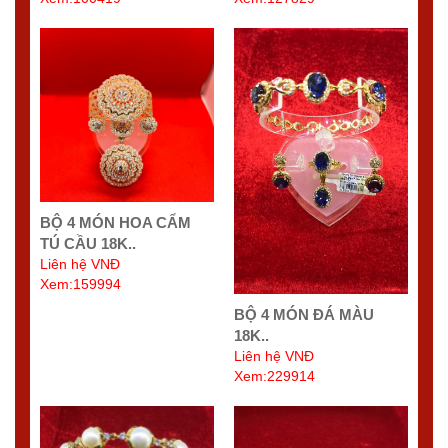
BỘ 4 MÓN HOA CẨM
TÚ CẦU 18K..
Liên hệ VNĐ
Xem:159994
BỘ 4 MÓN ĐÁ MÀU
18K..
Liên hệ VNĐ
Xem:229914