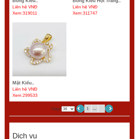
Bông Kiểu..
Bông Kiểu Hột Trắng..
Liên hệ VNĐ
Liên hệ VNĐ
Xem:319011
Xem:311747
Mặt Kiểu..
Liên hệ VNĐ
Xem:299533
1
....
Page
Dịch vụ