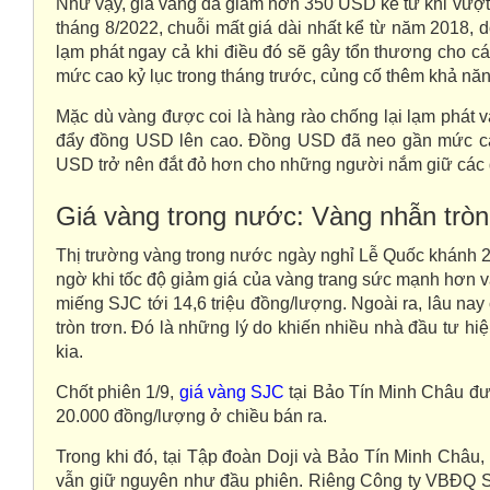
Như vậy, giá vàng đã giảm hơn 350 USD kể từ khi vượt
tháng 8/2022, chuỗi mất giá dài nhất kể từ năm 2018, d
lạm phát ngay cả khi điều đó sẽ gây tổn thương cho cá
mức cao kỷ lục trong tháng trước, củng cố thêm khả n
Mặc dù vàng được coi là hàng rào chống lại lạm phát và
đẩy đồng USD lên cao. Đồng USD đã neo gần mức cao
USD trở nên đắt đỏ hơn cho những người nắm giữ các 
Giá vàng trong nước: Vàng nhẫn tròn 
Thị trường vàng trong nước ngày nghỉ Lễ Quốc khánh 2/
ngờ khi tốc độ giảm giá của vàng trang sức mạnh hơn 
miếng SJC tới 14,6 triệu đồng/lượng. Ngoài ra, lâu n
tròn trơn. Đó là những lý do khiến nhiều nhà đầu tư h
kia.
Chốt phiên 1/9,
giá vàng SJC
tại Bảo Tín Minh Châu đư
20.000 đồng/lượng ở chiều bán ra.
Trong khi đó, tại Tập đoàn Doji và Bảo Tín Minh Châu
vẫn giữ nguyên như đầu phiên. Riêng Công ty VBĐQ Sà