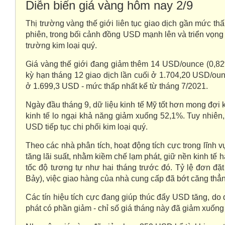
Diễn biến giá vàng hôm nay 2/9
Thị trường vàng thế giới liên tục giao dịch gần mức t
phiên, trong bối cảnh đồng USD mạnh lên và triển vọng 
trường kim loại quý.
Giá vàng thế giới đang giảm thêm 14 USD/ounce (0,8
kỳ hạn tháng 12 giao dịch lần cuối ở 1.704,20 USD/oun
ở 1.699,3 USD - mức thấp nhất kể từ tháng 7/2021.
Ngày đầu tháng 9, dữ liệu kinh tế Mỹ tốt hơn mong đợi 
kinh tế lo ngại khả năng giảm xuống 52,1%. Tuy nhiên,
USD tiếp tục chi phối kim loại quý.
Theo các nhà phân tích, hoạt động tích cực trong lĩnh 
tăng lãi suất, nhằm kiềm chế lạm phát, giữ nền kinh tế 
tốc độ tương tự như hai tháng trước đó. Tỷ lệ đơn đặ
Bảy), việc giao hàng của nhà cung cấp đã bớt căng thẳn
Các tín hiệu tích cực đang giúp thúc đẩy USD tăng, do
phát có phần giảm - chỉ số giá tháng này đã giảm xuốn