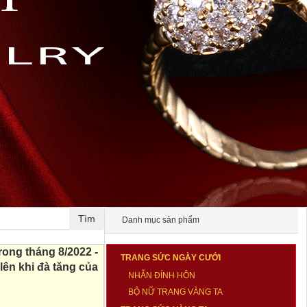
Danh mục sản phẩm
rong tháng 8/2022 -
TRANG SỨC NGÀY CƯỚI
lên khi đà tăng của
NHẪN ĐÍNH HÔN
BỘ NỮ TRANG VÀNG TA