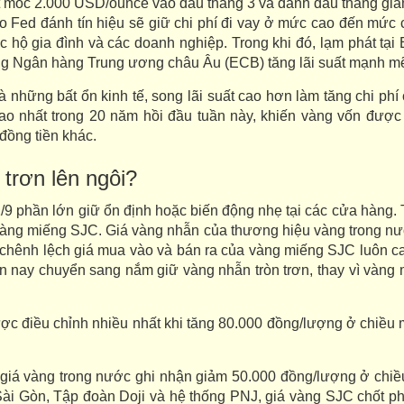
 mốc 2.000 USD/ounce vào đầu tháng 3 và đánh dấu tháng giảm 
o Fed đánh tín hiệu sẽ giữ chi phí đi vay ở mức cao đến mức cầ
c hộ gia đình và các doanh nghiệp. Trong khi đó, lạm phát tại
ăng Ngân hàng Trung ương châu Âu (ECB) tăng lãi suất mạnh m
 những bất ổn kinh tế, song lãi suất cao hơn làm tăng chi phí
 nhất trong 20 năm hồi đầu tuần này, khiến vàng vốn được 
đồng tiền khác.
trơn lên ngôi?
9 phần lớn giữ ổn định hoặc biến động nhẹ tại các cửa hàng. T
vàng miếng SJC. Giá vàng nhẫn của thương hiệu vàng trong nư
ay chênh lệch giá mua vào và bán ra của vàng miếng SJC luôn 
iện nay chuyển sang nắm giữ vàng nhẫn tròn trơn, thay vì vàn
ợc điều chỉnh nhiều nhất khi tăng 80.000 đồng/lượng ở chiều 
, giá vàng trong nước ghi nhận giảm 50.000 đồng/lượng ở chi
i Gòn, Tập đoàn Doji và hệ thống PNJ, giá vàng SJC chốt ph