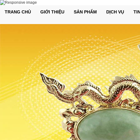
TRANG CHỦ
GIỚI THIỆU
SẢN PHẨM
DỊCH VỤ
TI