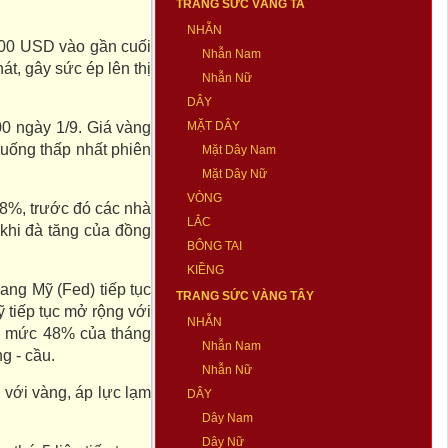
TRANG SỨC VÀNG TA
NHẪN
.700 USD vào gần cuối
Nhẫn Nam
t, gây sức ép lên thị
Nhẫn Nữ
DÂY
0 ngày 1/9. Giá vàng
MẶT DÂY
xuống thấp nhất phiên
Mặt Dây Nam
Mặt Dây Nữ
VÒNG
,8%, trước đó các nhà
LẮC
 khi đà tăng của đồng
BÔNG TAI
KIỀNG
ang Mỹ (Fed) tiếp tục
TRANG SỨC VÀNG TÂY
ỹ tiếp tục mở rộng với
NHẪN
ới mức 48% của tháng
Nhẫn Nam
g - cầu.
Nhẫn Nữ
 với vàng, áp lực lạm
DÂY
Dây Nam
Dây Nữ