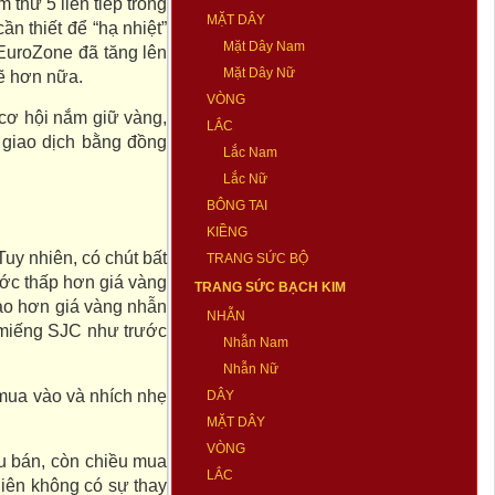
thứ 5 liên tiếp trong
MẶT DÂY
n thiết để “hạ nhiệt”
Mặt Dây Nam
 EuroZone đã tăng lên
Mặt Dây Nữ
ẽ hơn nữa.
VÒNG
 cơ hội nắm giữ vàng,
LẮC
giao dịch bằng đồng
Lắc Nam
Lắc Nữ
BÔNG TAI
KIỀNG
uy nhiên, có chút bất
TRANG SỨC BỘ
ớc thấp hơn giá vàng
TRANG SỨC BẠCH KIM
cao hơn giá vàng nhẫn
NHẪN
g miếng SJC như trước
Nhẫn Nam
Nhẫn Nữ
mua vào và nhích nhẹ
DÂY
MẶT DÂY
VÒNG
ều bán, còn chiều mua
LẮC
iên không có sự thay