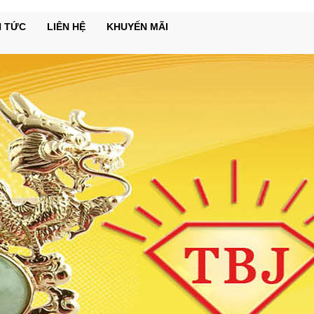
N TỨC
LIÊN HỆ
KHUYẾN MÃI