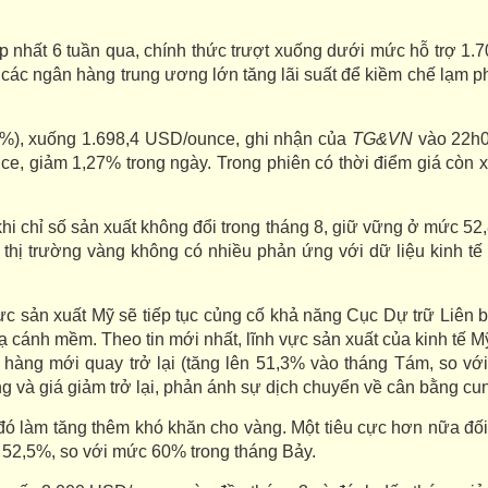
hấp nhất 6 tuần qua, chính thức trượt xuống dưới mức hỗ trợ 1
các ngân hàng trung ương lớn tăng lãi suất để kiềm chế lạm phá
2%), xuống
1.698,4 USD/ounce
, ghi nhận của
TG&VN
vào 22h0
ce, giảm 1,27% trong ngày. Trong phiên có thời điểm giá còn 
khi chỉ số sản xuất không đổi trong tháng 8, giữ vững ở mức 52
 thị trường vàng không có nhiều phản ứng với dữ liệu kinh tế
vực sản xuất Mỹ sẽ tiếp tục củng cố khả năng Cục Dự trữ Liên b
hạ cánh mềm. Theo tin mới nhất, lĩnh vực sản xuất của kinh tế M
t hàng mới quay trở lại (tăng lên 51,3% vào tháng Tám, so v
g và giá giảm trở lại, phản ánh sự dịch chuyển về cân bằng cun
 đó làm tăng thêm khó khăn cho vàng. Một tiêu cực hơn nữa đối
g 52,5%, so với mức 60% trong tháng Bảy.