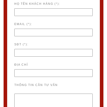
HỌ TÊN KHÁCH HÀNG (*):
EMAIL (*):
SĐT (*):
ĐỊA CHỈ
THÔNG TIN CẦN TƯ VẤN