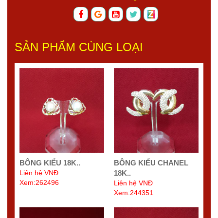
SẢN PHẨM CÙNG LOẠI
BÔNG KIỂU 18K..
BÔNG KIỂU CHANEL
Liên hệ VNĐ
18K..
Xem:262496
Liên hệ VNĐ
Xem:244351