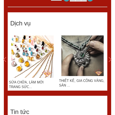
Dịch vụ
THIẾT KẾ, GIA CÔNG VÀNG,
SỬA CHỮA, LÀM MỚI
KIN
SẢN ...
TRANG SỨC...
Tin tức