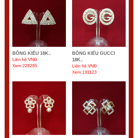
BÔNG KIỂU 18K..
BÔNG KIỂU GUCCI
Liên hệ VNĐ
18K..
Xem:228285
Liên hệ VNĐ
Xem:191123