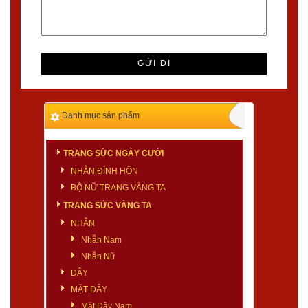
Danh mục sản phẩm
TRANG SỨC NGÀY CƯỚI
NHẪN ĐÍNH HÔN
BỘ NỮ TRANG VÀNG TA
TRANG SỨC VÀNG TA
NHẪN
Nhẫn Nam
Nhẫn Nữ
DÂY
MẶT DÂY
Mặt Dây Nam