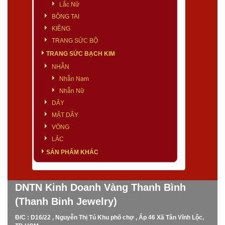
Lắc Nữ
BÔNG TAI
KIỀNG
TRANG SỨC BỘ
TRANG SỨC BẠCH KIM
NHẪN
Nhẫn Nam
Nhẫn Nữ
DÂY
MẶT DÂY
VÒNG
LẮC
SẢN PHẨM KHÁC
DNTN Kinh Doanh Vàng Thanh Bình
(Thanh Binh Jewelry)
Đ/C : D16/22 , Nguyễn Thị Tú Khu phố chợ , Ấp 46 Xã Tân Vĩnh Lộc,