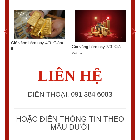
Giá vàng hôm nay 4/9: Giảm
6:
Giá vàng hôm nay 2/9: Giá
th...
GIÁ
vàn...
TUẦ
LIÊN HỆ
ĐIỆN THOẠI: 091 384 6083
HOẶC ĐIỀN THÔNG TIN THEO
MẪU DƯỚI