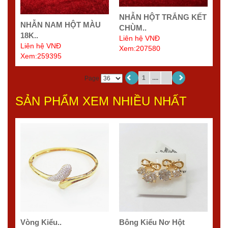
NHẪN HỘT TRẮNG KẾT
NHẪN NAM HỘT MÀU
CHÙM..
18K..
Liên hệ VNĐ
Liên hệ VNĐ
Xem:207580
Xem:259395
1
....
Page
SẢN PHẨM XEM NHIỀU NHẤT
Vòng Kiểu..
Bông Kiểu Nơ Hột