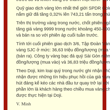
Quỹ giao dịch vàng lớn nhất thế giới SPDR Gol
nắm giữ đã tăng 0,32% lên 743,21 tấn trong th
Trên thị trường vàng trong nước, chốt phiên n
tăng giá vàng 9999 trong nước khoảng 450-500
và bán ra so với phiên áp cuối tuần trước.
Tính tới cuối phiên giao dịch 3/6, Tập Đoàn Và
vàng SJC ở mức: 36,63 triệu đồng/lượng (mua v
(bán ra). Công ty vàng bạc đá quý Sài Gòn niê
đồng/lượng (mua vào) và 36,83 triệu đồng/lượng
Theo Doji, kim loại quý trong nước ghi nhận n
nhận được những tín hiệu phục hồi của giá vàng
hút đáng kể kéo các nhà đầu tư quay trở lại với
phần lớn là khách hàng theo chiều mua vàng ch
được thực hiện tại Doji.
V. Minh