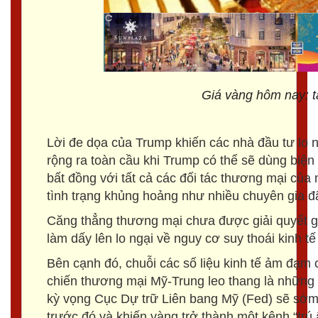
Giá vàng hôm nay: t
Lời đe dọa của Trump khiến các nhà đầu tư lo n
rộng ra toàn cầu khi Trump có thể sẽ dùng biện
bất đồng với tất cả các đối tác thương mại của m
tình trạng khủng hoảng như nhiều chuyên gia đ
Căng thẳng thương mại chưa được giải quyết gi
làm dấy lên lo ngại về nguy cơ suy thoái kinh tế
Bên cạnh đó, chuỗi các số liệu kinh tế ảm đạm
chiến thương mại Mỹ-Trung leo thang là những
kỳ vọng Cục Dự trữ Liên bang Mỹ (Fed) sẽ sớm 
trước đó và khiến vàng trở thành một kênh “trú 