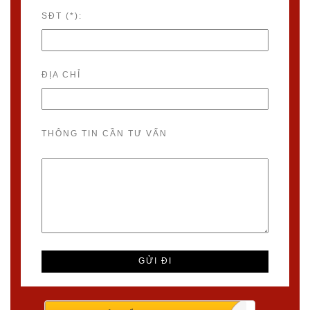
SĐT (*):
ĐỊA CHỈ
THÔNG TIN CẦN TƯ VẤN