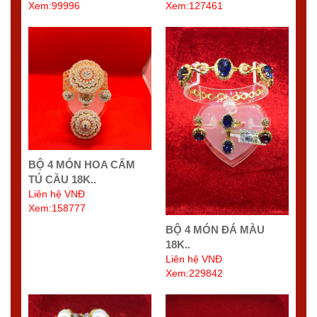
Xem:99996
Xem:127461
BỘ 4 MÓN HOA CẨM
TÚ CẦU 18K..
Liên hệ VNĐ
Xem:158777
BỘ 4 MÓN ĐÁ MÀU
18K..
Liên hệ VNĐ
Xem:229842