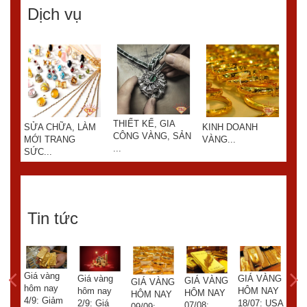
Dịch vụ
THIẾT KẾ, GIA
SỬA CHỮA, LÀM
KINH DOANH
SỬ
CÔNG VÀNG, SẢN
MỚI TRANG
VÀNG...
MỚ
...
SỨC...
SỨC
Tin tức
Giá vàng
ÀNG
GIÁ VÀNG
Giá vàng
GIÁ VÀNG
GI
GIÁ VÀNG
hôm nay
AY
HÔM NAY
hôm nay
HÔM NAY
HÔ
HÔM NAY
4/9: Giảm
18/07: USA
2/9: Giá
07/08:
03/
09/09: