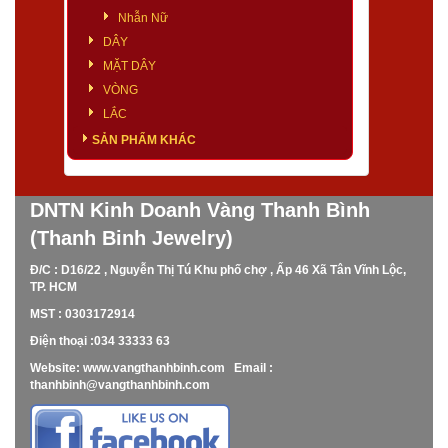
Nhẫn Nữ
DÂY
MẶT DÂY
VÒNG
LẮC
SẢN PHẨM KHÁC
DNTN Kinh Doanh Vàng Thanh Bình
(Thanh Binh Jewelry)
Đ/C : D16/22 , Nguyễn Thị Tú Khu phố chợ , Ấp 46 Xã Tân Vĩnh Lộc,
TP. HCM
MST : 0303172914
Điện thoại :034 33333 63
Website: www.vangthanhbinh.com Email :
thanhbinh@vangthanhbinh.com