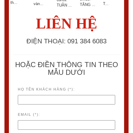
th...
..
T...
vàn...
TĂNG ...
V...
TUẦN ...
LIÊN HỆ
ĐIỆN THOẠI: 091 384 6083
HOẶC ĐIỀN THÔNG TIN THEO
MẪU DƯỚI
HỌ TÊN KHÁCH HÀNG (*):
EMAIL (*):