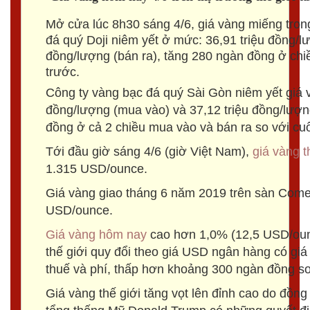
Mở cửa lúc 8h30 sáng 4/6, giá vàng miếng tr
đá quý Doji niêm yết ở mức: 36,91 triệu đồng/l
đồng/lượng (bán ra), tăng 280 ngàn đồng ở chiề
trước.
Công ty vàng bạc đá quý Sài Gòn niêm yết giá 
đồng/lượng (mua vào) và 37,12 triệu đồng/lượn
đồng ở cả 2 chiều mua vào và bán ra so với cuố
Tới đầu giờ sáng 4/6 (giờ Việt Nam),
giá vàng t
1.315 USD/ounce.
Giá vàng giao tháng 6 năm 2019 trên sàn Com
USD/ounce.
Giá vàng hôm nay
cao hơn 1,0% (12,5 USD/oun
thế giới quy đổi theo giá USD ngân hàng có giá 
thuế và phí, thấp hơn khoảng 300 ngàn đồng so
Giá vàng thế giới tăng vọt lên đỉnh cao do đồ