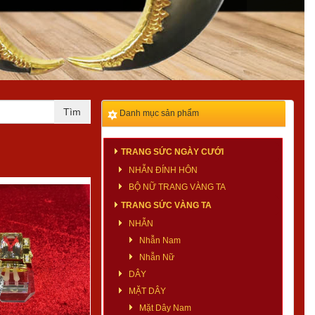
Danh mục sản phẩm
TRANG SỨC NGÀY CƯỚI
NHẪN ĐÍNH HÔN
BỘ NỮ TRANG VÀNG TA
TRANG SỨC VÀNG TA
NHẪN
Nhẫn Nam
Nhẫn Nữ
DÂY
MẶT DÂY
Mặt Dây Nam