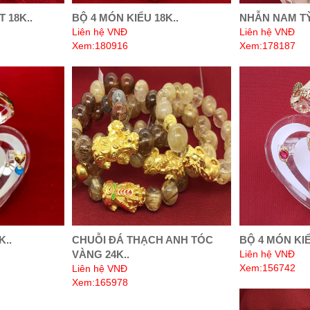
 18K..
BỘ 4 MÓN KIỂU 18K..
NHẪN NAM TỲ
Liên hệ VNĐ
Liên hệ VNĐ
Xem:180916
Xem:178187
K..
CHUỖI ĐÁ THẠCH ANH TÓC
BỘ 4 MÓN KIỂ
VÀNG 24K..
Liên hệ VNĐ
Xem:156742
Liên hệ VNĐ
Xem:165978