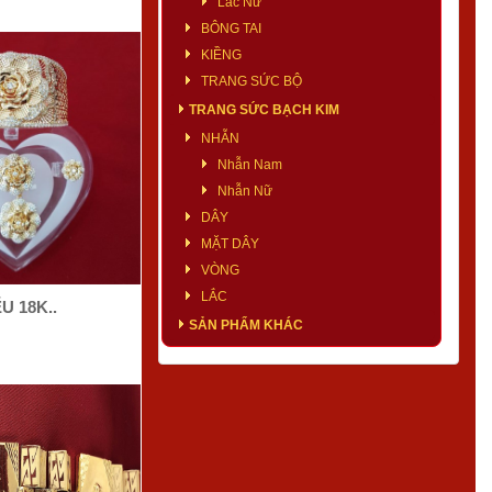
Lắc Nữ
BÔNG TAI
KIỀNG
TRANG SỨC BỘ
TRANG SỨC BẠCH KIM
NHẪN
Nhẫn Nam
Nhẫn Nữ
DÂY
MẶT DÂY
VÒNG
LẮC
U 18K..
SẢN PHẨM KHÁC