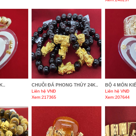
K..
CHUỖI ĐÁ PHONG THỦY 24K..
BỘ 4 MÓN KIỂ
Liên hệ VNĐ
Liên hệ VNĐ
Xem:217365
Xem:207644