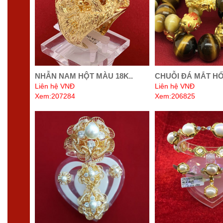
NHẪN NAM HỘT MÀU 18K..
CHUỖI ĐÁ MẮT HỔ 
Liên hệ VNĐ
Liên hệ VNĐ
Xem:207284
Xem:206825