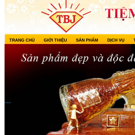
TRANG CHỦ
GIỚI THIỆU
SẢN PHẨM
DỊCH VỤ
<<<