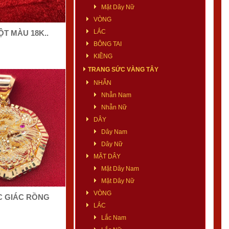
Mặt Dây Nữ
VÒNG
LẮC
T MÀU 18K..
BÔNG TAI
KIỀNG
TRANG SỨC VÀNG TÂY
NHẪN
Nhẫn Nam
Nhẫn Nữ
DÂY
Dây Nam
Dây Nữ
MẶT DÂY
Mặt Dây Nam
Mặt Dây Nữ
VÒNG
C GIÁC RỒNG
LẮC
Lắc Nam