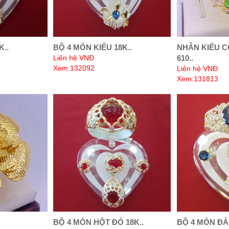
K..
BỘ 4 MÓN KIỂU 18K..
NHẪN KIỂU 
Liên hệ VNĐ
610..
Xem:132092
Liên hệ VNĐ
Xem:131813
BỘ 4 MÓN HỘT ĐỎ 18K..
BỘ 4 MÓN ĐÁ 