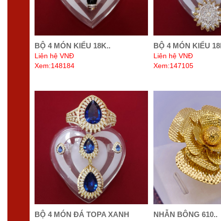
BỘ 4 MÓN KIỂU 18K..
BỘ 4 MÓN KIỂU 18
Liên hệ VNĐ
Liên hệ VNĐ
Xem:148184
Xem:147105
BỘ 4 MÓN ĐÁ TOPA XANH
NHẪN BÔNG 610..