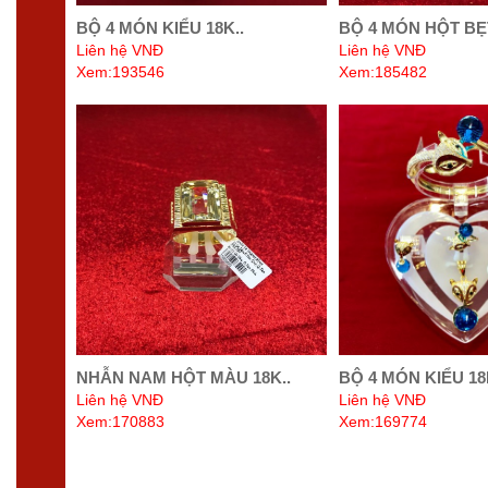
BỘ 4 MÓN KIỂU 18K..
BỘ 4 MÓN HỘT BẸT
Liên hệ VNĐ
Liên hệ VNĐ
Xem:193546
Xem:185482
NHẪN NAM HỘT MÀU 18K..
BỘ 4 MÓN KIỂU 18
Liên hệ VNĐ
Liên hệ VNĐ
Xem:170883
Xem:169774