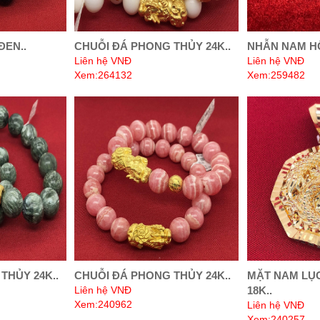
ĐEN..
CHUỖI ĐÁ PHONG THỦY 24K..
NHẪN NAM HỘ
Liên hệ VNĐ
Liên hệ VNĐ
Xem:264132
Xem:259482
THỦY 24K..
CHUỖI ĐÁ PHONG THỦY 24K..
MẶT NAM LỤ
Liên hệ VNĐ
18K..
Xem:240962
Liên hệ VNĐ
Xem:240257