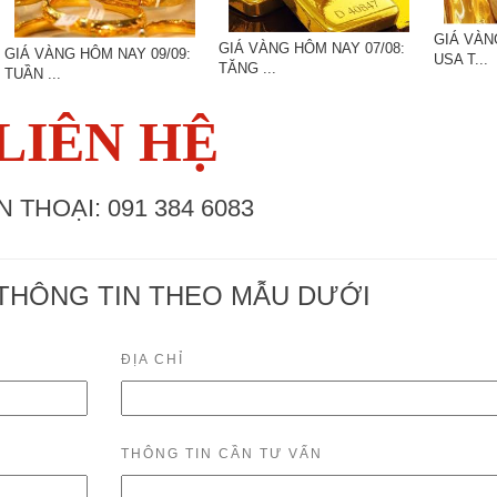
GIÁ VÀN
GIÁ VÀNG HÔM NAY 07/08:
GIÁ VÀNG HÔM NAY 09/09:
USA T...
TĂNG ...
TUẦN ...
LIÊN HỆ
N THOẠI: 091 384 6083
THÔNG TIN THEO MẪU DƯỚI
ĐỊA CHỈ
THÔNG TIN CẦN TƯ VẤN