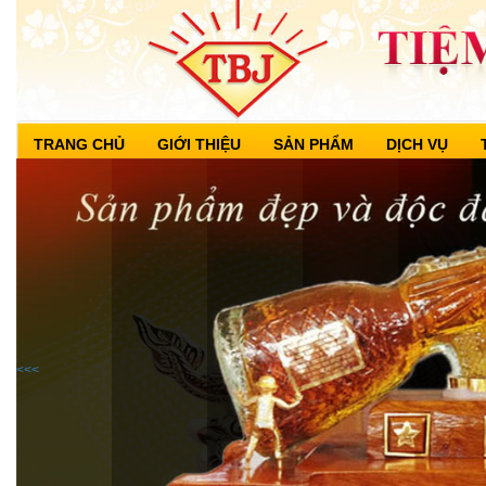
TRANG CHỦ
GIỚI THIỆU
SẢN PHẨM
DỊCH VỤ
<<<