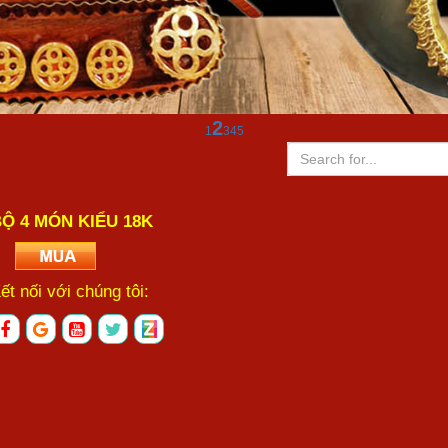
2
1
3
4
5
Ộ 4 MÓN KIỂU 18K
ết nối với chúng tôi: