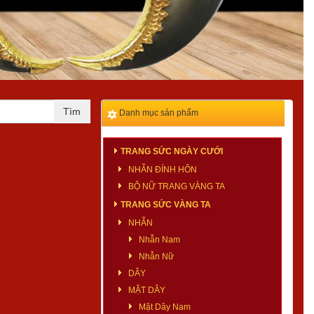
Danh mục sản phẩm
TRANG SỨC NGÀY CƯỚI
NHẪN ĐÍNH HÔN
BỘ NỮ TRANG VÀNG TA
TRANG SỨC VÀNG TA
NHẪN
Nhẫn Nam
Nhẫn Nữ
DÂY
MẶT DÂY
Mặt Dây Nam