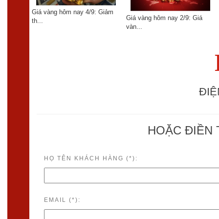
Giá vàng hôm nay 4/9: Giảm
04/06:
Giá vàng hôm nay 2/9: Giá
th...
vàn...
ĐIỆ
HOẶC ĐIỀN 
HỌ TÊN KHÁCH HÀNG (*):
EMAIL (*):