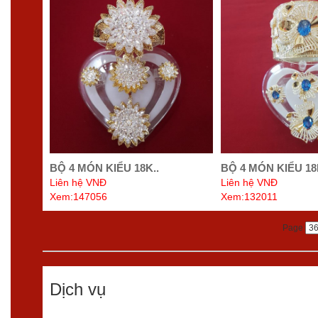
BỘ 4 MÓN KIỂU 18K..
BỘ 4 MÓN KIỂU 18
Liên hệ VNĐ
Liên hệ VNĐ
Xem:147056
Xem:132011
Page
Dịch vụ