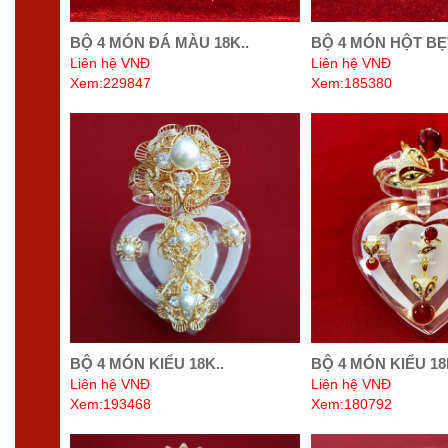
BỘ 4 MÓN ĐÁ MÀU 18K..
BỘ 4 MÓN HỘT BẸT
Liên hệ VNĐ
Liên hệ VNĐ
Xem:229847
Xem:185380
BỘ 4 MÓN KIỂU 18K..
BỘ 4 MÓN KIỂU 18
Liên hệ VNĐ
Liên hệ VNĐ
Xem:193468
Xem:180792