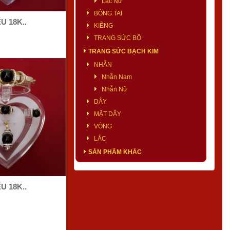
Lắc Nữ
BÔNG TAI
U 18K..
KIỀNG
TRANG SỨC BỘ
TRANG SỨC BẠCH KIM
NHẪN
Nhẫn Nam
Nhẫn Nữ
DÂY
MẶT DÂY
VÒNG
LẮC
SẢN PHẨM KHÁC
U 18K..