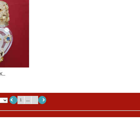
K..
1
....