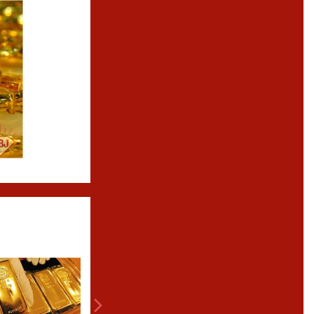
SỬA CHỮA, LÀM MỚI TRANG SỨC...