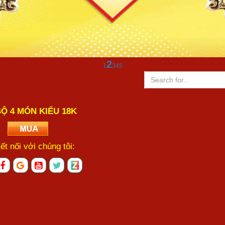
2
1
3
4
5
Ộ 4 MÓN KIỂU 18K
ết nối với chúng tôi: