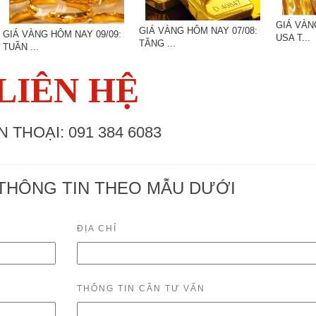
GIÁ VÀN
GIÁ VÀNG HÔM NAY 07/08:
GIÁ VÀNG HÔM NAY 09/09:
USA T...
TĂNG ...
TUẦN ...
LIÊN HỆ
N THOẠI: 091 384 6083
THÔNG TIN THEO MẪU DƯỚI
ĐỊA CHỈ
THÔNG TIN CẦN TƯ VẤN