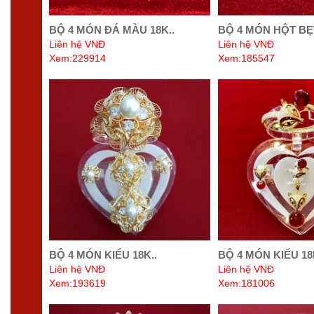
BỘ 4 MÓN ĐÁ MÀU 18K..
BỘ 4 MÓN HỘT BẸT
Liên hệ VNĐ
Liên hệ VNĐ
Xem:229914
Xem:185547
BỘ 4 MÓN KIỂU 18K..
BỘ 4 MÓN KIỂU 18
Liên hệ VNĐ
Liên hệ VNĐ
Xem:193619
Xem:181006