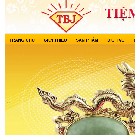
TRANG CHỦ
GIỚI THIỆU
SẢN PHẨM
DỊCH VỤ
<<<