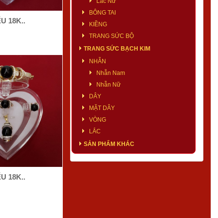
Lắc Nữ
BÔNG TAI
U 18K..
KIỀNG
TRANG SỨC BỘ
TRANG SỨC BẠCH KIM
NHẪN
Nhẫn Nam
Nhẫn Nữ
DÂY
MẶT DÂY
VÒNG
LẮC
SẢN PHẨM KHÁC
U 18K..