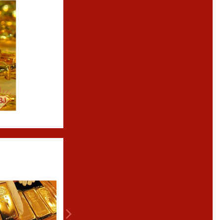
SỬA CHỮA, LÀM MỚI TRANG SỨC...