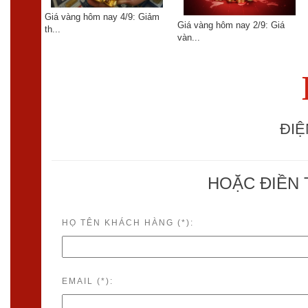
Giá vàng hôm nay 4/9: Giảm
04/06:
Giá vàng hôm nay 2/9: Giá
th...
vàn...
ĐIỆ
HOẶC ĐIỀN 
HỌ TÊN KHÁCH HÀNG (*):
EMAIL (*):