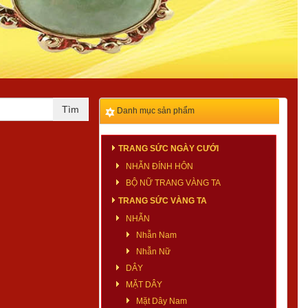
Danh mục sản phẩm
TRANG SỨC NGÀY CƯỚI
NHẪN ĐÍNH HÔN
BỘ NỮ TRANG VÀNG TA
TRANG SỨC VÀNG TA
NHẪN
Nhẫn Nam
Nhẫn Nữ
DÂY
MẶT DÂY
Mặt Dây Nam