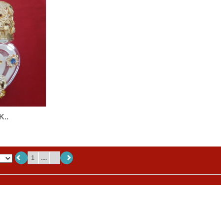
K..
1
....