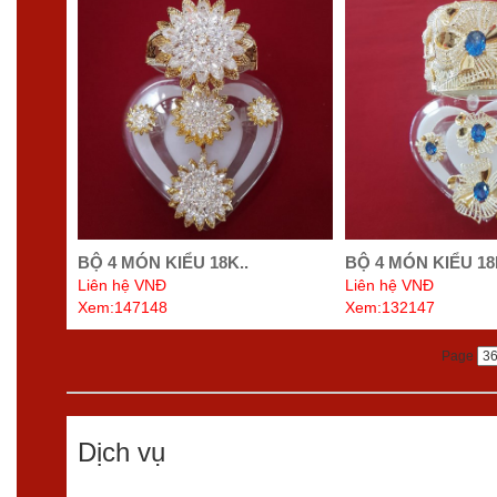
BỘ 4 MÓN KIỂU 18K..
BỘ 4 MÓN KIỂU 18
Liên hệ VNĐ
Liên hệ VNĐ
Xem:147148
Xem:132147
Page
Dịch vụ